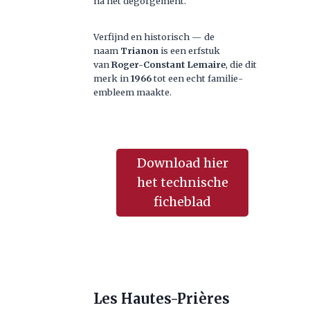
na het dégorgement.
Verfijnd en historisch — de
naam
Trianon
is een erfstuk
van
Roger-Constant Lemaire
, die dit
merk in
1966
tot een echt familie-
embleem maakte.
Download hier
het technische
ficheblad
Les Hautes-Prières