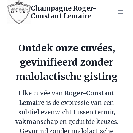
Doorgaan
Champagne Roger-
naar
Constant Lemaire
inhoud
Ontdek onze cuvées,
gevinifieerd zonder
malolactische gisting
Elke cuvée van
Roger-Constant
Lemaire
is de expressie van een
subtiel evenwicht tussen terroir,
vakmanschap en gedurfde keuzes.
Gevormd zonder malolactische