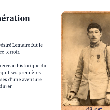
nération
Désiré Lemaire fut le
e terroir.
 berceau historique du
cquit ses premières
bases d’une aventure
durer.