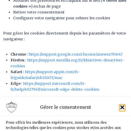
Modifier vos préférences en cliquant sur le lien [
« Gérer mes
cookies »
] en bas de page
Retirer votre consentement
Configurer votre navigateur pour refuser les cookies
Pour gérer les cookies directement depuis les paramètres de votre
navigateur :
Chrome
:
https://support.google.com/chrome/answer/95647
Firefox
:
https://support.mozilla.org/fr/kb/activer-desactiver-
cookies
Safari
:
https://support.apple.com/fr-
fr/guide/safari/sfri11471/mac
Edge
:
https://support.microsoft.com/fr-
fr/help/4027947/microsoft-edge-delete-cookies
Gérer le consentement
Comment protégeons-nous vos données
collectées via les cookies ?
Pour offrir les meilleures expériences, nous utilisons des
technologies telles que les cookies pour stocker et/ou accéder aux
Nous assurons la confidentialité et la sécurité des données