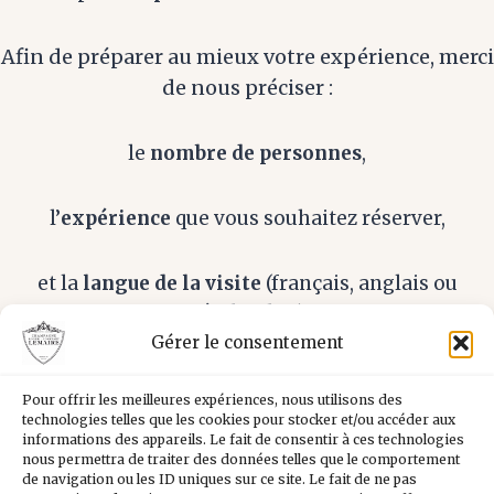
Afin de préparer au mieux votre expérience, merci
de nous préciser :
le
nombre de personnes
,
l’
expérience
que vous souhaitez réserver,
et la
langue de la visite
(français, anglais ou
néerlandais).
Gérer le consentement
Nous vous confirmerons ensuite votre réservation
Pour offrir les meilleures expériences, nous utilisons des
et nous ferons un plaisir de vous accueillir pour
technologies telles que les cookies pour stocker et/ou accéder aux
partager avec vous l’univers de la Maison Roger-
informations des appareils. Le fait de consentir à ces technologies
nous permettra de traiter des données telles que le comportement
Constant Lemaire.
de navigation ou les ID uniques sur ce site. Le fait de ne pas