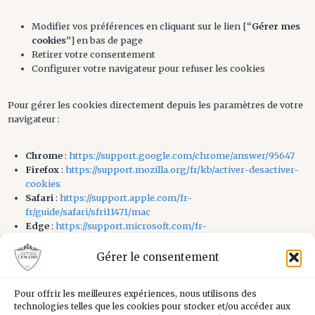
Modifier vos préférences en cliquant sur le lien [
“Gérer mes
cookies”
] en bas de page
Retirer votre consentement
Configurer votre navigateur pour refuser les cookies
Pour gérer les cookies directement depuis les paramètres de votre
navigateur :
Chrome
:
https://support.google.com/chrome/answer/95647
Firefox
:
https://support.mozilla.org/fr/kb/activer-desactiver-
cookies
Safari
:
https://support.apple.com/fr-
fr/guide/safari/sfri11471/mac
Edge
:
https://support.microsoft.com/fr-
fr/help/4027947/microsoft-edge-delete-cookies
Gérer le consentement
Comment protégeons-nous vos données
Pour offrir les meilleures expériences, nous utilisons des
technologies telles que les cookies pour stocker et/ou accéder aux
collectées via les cookies ?