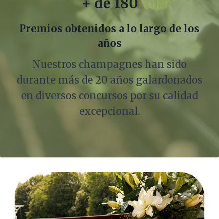
+ de 180
Premios obtenidos a lo largo de los
años
Nuestros champagnes han sido
durante más de 20 años galardonados
en diversos concursos por su calidad
excepcional.