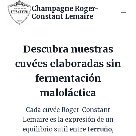
Saltar
Champagne Roger-
al
Constant Lemaire
contenido
Descubra nuestras
cuvées elaboradas sin
fermentación
maloláctica
Cada cuvée Roger-Constant
Lemaire es la expresión de un
equilibrio sutil entre
terruño,