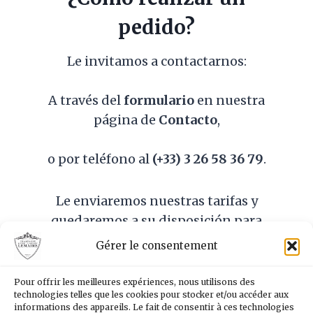
pedido?
Le invitamos a contactarnos:
A través del
formulario
en nuestra
página de
Contacto
,
o por teléfono al
(+33) 3 26 58 36 79
.
Le enviaremos nuestras tarifas y
quedaremos a su disposición para
acompañarle en todo el proceso.
Gérer le consentement
Cada solicitud se trata con seriedad y
atención, garantizando un servicio
Pour offrir les meilleures expériences, nous utilisons des
technologies telles que les cookies pour stocker et/ou accéder aux
personalizado y adaptado a sus
informations des appareils. Le fait de consentir à ces technologies