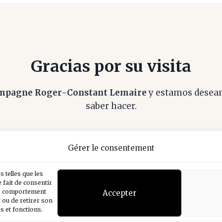
Gracias por su visita
mpagne Roger-Constant Lemaire
y estamos desean
saber hacer.
Facebook
Instagram
YouTube
LinkedIn
Gérer le consentement
 telles que les
Condiciones generales de venta
Inicio
 fait de consentir
 le comportement
Accepter
Actualidad
Nuestra historia
r ou de retirer son
s et fonctions.
Nuestros métodos